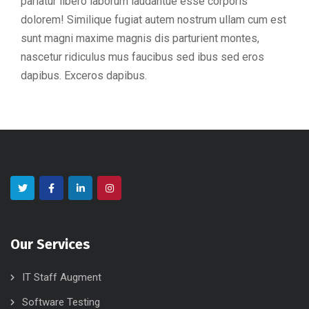
pariatur libero laborum laudantue esse corporis
dolorem! Similique fugiat autem nostrum ullam cum est
sunt magni maxime magnis dis parturient montes,
nascetur ridiculus mus faucibus sed ibus sed eros
dapibus. Exceros dapibus.
Our Services
IT Staff Augment
Software Testing