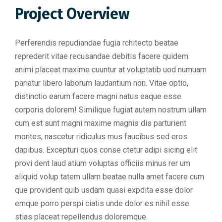
Project Overview
Perferendis repudiandae fugia rchitecto beatae
reprederit vitae recusandae debitis facere quidem
animi placeat maxime cuuntur at voluptatib uod numuam
pariatur libero laborum laudantium non. Vitae optio,
distinctio earum facere magni natus eaque esse
corporis dolorem! Similique fugiat autem nostrum ullam
cum est sunt magni maxime magnis dis parturient
montes, nascetur ridiculus mus faucibus sed eros
dapibus. Excepturi quos conse ctetur adipi sicing elit
provi dent laud atium voluptas officiis minus rer um
aliquid volup tatem ullam beatae nulla amet facere cum
que provident quib usdam quasi expdita esse dolor
emque porro perspi ciatis unde dolor es nihil esse
stias placeat repellendus doloremque.