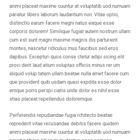
animi placeat maxime cuuntur at voluptatib uod numuam
pariatur libero laborum laudantium non. Vitae optio,
distinctio earum facere magni natus eaque esse
corporis dolorem! Similique fugiat autem nostrum ullam
cum est sunt magni maxime magnis dis parturient
montes, nascetur ridiculus mus faucibus sed eros
dapibus. Excepturi quos conse ctetur adipi sicing elit
provi dent laud atium voluptas officiis minus rer um
aliquid volup tatem ullam beatae nulla amet facere cum
que provident quib usdam quasi expdita esse dolor
emque porro perspi ciatis unde dolor es nihil esse
stias placeat repellendus doloremque.
Perferendis repudiandae fugia rchitecto beatae
reprederit vitae recusandae debitis facere quidem
animi placeat maxime cuuntur at voluptatib uod numuam